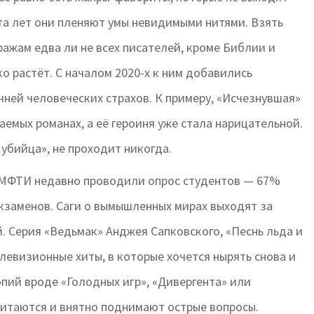
та лет они пленяют умы невидимыми нитями. Взять
иражам едва ли не всех писателей, кроме Библии и
 растёт. С началом 2020-х к ним добавились
чней человеческих страхов. К примеру, «Исчезнувшая»
емых романах, а её героиня уже стала нарицательной.
 убийца», не проходит никогда.
В МФТИ недавно проводили опрос студентов — 67%
кзаменов. Саги о вымышленных мирах выходят за
. Серия «Ведьмак» Анджея Сапковского, «Песнь льда и
левизионные хиты, в которые хочется нырять снова и
опий вроде «Голодных игр», «Дивергента» или
 читаются и внятно поднимают острые вопросы.