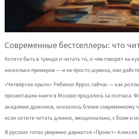
Современные бестселлеры: что чит
Хотите быть в тренде и читать то, о чём говорят на ку
несколько примеров — и не просто шумиха, они дейст
«Четвёртое крыло» Ребекки Яррос сейчас — как роллы 
презентацию книги в Москве продались за полчаса. Фэ
академии драконов, оказалось ближе современному чи
если хотите читать длинно, эмоционально, с боем и и
В русских топах уверенно держится «Проект» Алексея