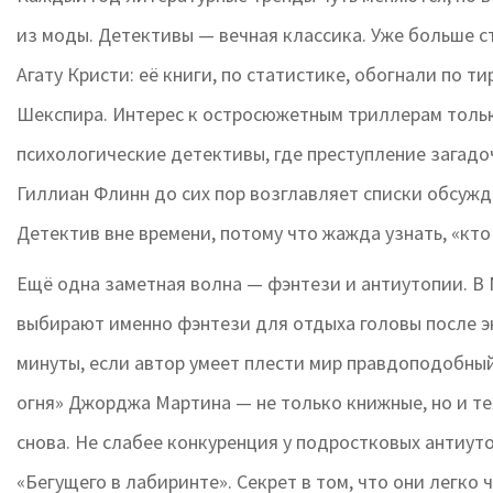
из моды. Детективы — вечная классика. Уже больше с
Агату Кристи: её книги, по статистике, обогнали по т
Шекспира. Интерес к остросюжетным триллерам только
психологические детективы, где преступление загадо
Гиллиан Флинн до сих пор возглавляет списки обсужда
Детектив вне времени, потому что жажда узнать, «кто
Ещё одна заметная волна — фэнтези и антиутопии. 
выбирают именно фэнтези для отдыха головы после э
минуты, если автор умеет плести мир правдоподобный
огня» Джорджа Мартина — не только книжные, но и те
снова. Не слабее конкуренция у подростковых антиут
«Бегущего в лабиринте». Секрет в том, что они легко