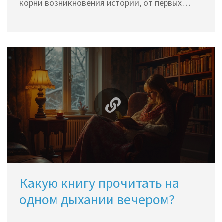
корни возникновения истории, от первых
устных преданий до письменных
свидетельств. Узнаем, как древние
сообщества фиксировали и передавали свои
учения и как это повлияло на наше
современное понимание мира. Также раскроем
интересные факты из истории древних
цивилизаций.
Какую книгу прочитать на
одном дыхании вечером?