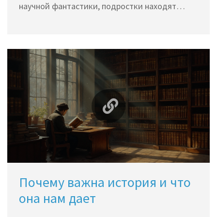
научной фантастики, подростки находят
книги, которые помогают им исследовать мир
и себя. Статья исследует, что именно
привлекает молодое поколение и какие
жанры сейчас на пике популярности.
Включены советы, как взрослым понять
предпочтения подростков и как эти книги
могут влиять на их развитие.
Почему важна история и что
она нам дает