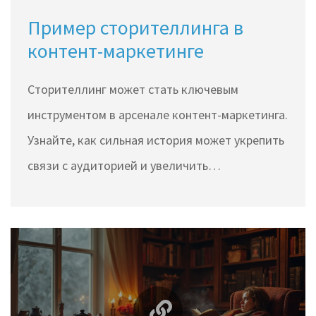
Пример сторителлинга в
контент-маркетинге
Сторителлинг может стать ключевым
инструментом в арсенале контент-маркетинга.
Узнайте, как сильная история может укрепить
связи с аудиторией и увеличить
вовлеченность. В статье рассматривается
пример удачного использования
сторителлинга в маркетинге и даются
практические советы для создания
эффективных историй. Раскрываются секреты