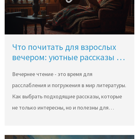
успешного сторителлинга и его влияние на
потребителей. Погрузитесь в мир
современных методов создания историй,
которые привлекают и удерживают внимание.
Что почитать для взрослых
вечером: уютные рассказы и
не только
Вечернее чтение - это время для
расслабления и погружения в мир литературы.
Как выбрать подходящие рассказы, которые
не только интересны, но и полезны для
саморазвития? Советы по подбору книг и
рассказы, которые помогут сделать вечер