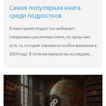
Самая популярная книга
среди подростков
В наше время подростки выбирают
совершенно различные книги, но среди них
есть та, которая завоевала особое внимание в
2024 году. В этом материале мы исследуем,
какая книга стала самой популярной среди
подростков, а также почему подростки так
увлекаются чтением. Вы узнаете, какие
качества помогают книге завоевывать сердца
молодежи, и получите советы, как выбирать
произведения, которые захватывают с первых