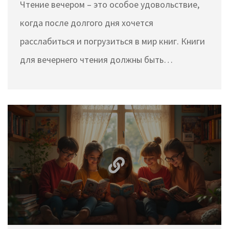
Чтение вечером – это особое удовольствие,
когда после долгого дня хочется
расслабиться и погрузиться в мир книг. Книги
для вечернего чтения должны быть
захватывающими, чтобы держать вас в
напряжении до последней страницы, и при
этом не быть слишком сложными для
восприятия. В этом материале мы рассмотрим
несколько таких книг, которые можно
прочитать на одном дыхании. Секреты легкого
чтения и выбор идеального рассказа также
раскроются в статье.