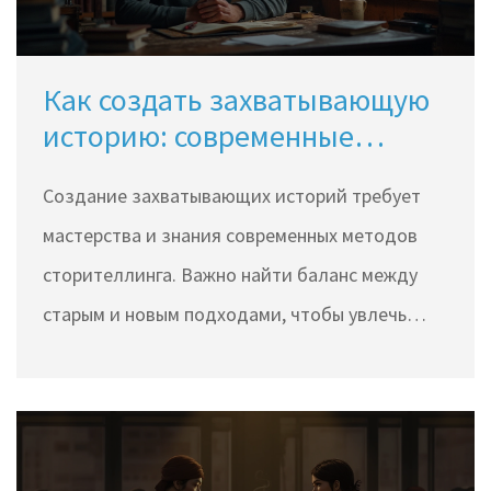
как выбрать идеального литературного
спутника на зимние вечера.
Как создать захватывающую
историю: современные
техники сторителлинга
Создание захватывающих историй требует
мастерства и знания современных методов
сторителлинга. Важно найти баланс между
старым и новым подходами, чтобы увлечь
читателя. Эта статья предлагает важные
советы по созданию истории, которая не
оставит равнодушным. Такие методы помогут
любому писателю оживить свои идеи и