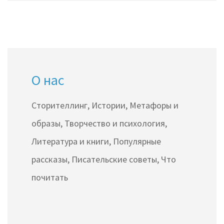
вдохновляющих мемуаров. Эта статья
познакомит вас с книгами, которые стали
хитами в этом году. Узнайте, какие из них
заслуживают вашего внимания, и получите
О нас
советы по выбору следующего литературного
шедевра для чтения.
Сторителлинг, Истории, Метафоры и
образы, Творчество и психология,
Литература и книги, Популярные
рассказы, Писательские советы, Что
почитать