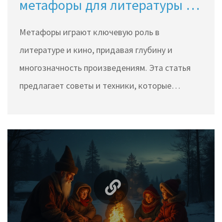
метафоры для литературы и
кино
Метафоры играют ключевую роль в
литературе и кино, придавая глубину и
многозначность произведениям. Эта статья
предлагает советы и техники, которые
помогут вам легко создавать метафоры,
стимулировать творческий процесс и
обогащать ваши произведения. Узнайте, как
метафоры могут изменить восприятие ваших
читателей и зрителей, сделав ваше
творчество более ярким и запоминающимся.
Мы рассмотрим примеры из известных