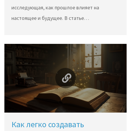
исследующая, как прошлое влияет на
настоящее и будущее. В статье
рассматриваются три основные концепции
истории: линейная, циклическая и
спиральная. Каждая из них предлагает свой
подход к пониманию исторического процесса
и оказывает влияние на наше восприятие
событий. Изучая эти определения, можно
получить глубокое понимание того, как
человечество развивалось и какие уроки оно
извлечет из прошлого.
Как легко создавать