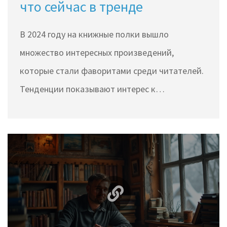
что сейчас в тренде
В 2024 году на книжные полки вышло
множество интересных произведений,
которые стали фаворитами среди читателей.
Тенденции показывают интерес к
разнообразным жанрам, от научной
фантастики до исторических романов.
Авторские новинки и дебютные произведения
продолжают привлекать внимание
книгоманьяков. В этой статье мы рассмотрим
самые популярные книги, которые
невозможно пропустить в этом году. Узнайте,