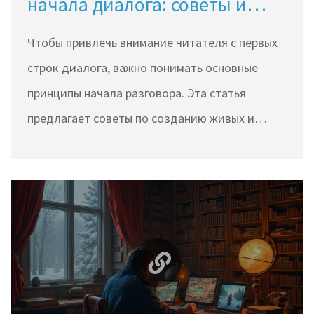
начала диалога: советы и
секреты
Чтoбы привлечь внимание читателя с первых
строк диалога, важно понимать основные
принципы начала разговора. Эта статья
предлагает советы по созданию живых и
запоминающихся диалогов в литературе и
кино. Вы узнаете, как избежать клише,
использовать эмоциональное напряжение и
создавать реалистичные обмены репликами.
Обсуждаются примеры из популярных книг и
фильмов, раскрывающие секреты успешных
диалогов. Поделимся также методами, как