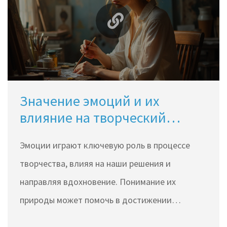
помогает глубже осознавать наше культурное
наследие и строить связь с окружающим
миром.
Значение эмоций и их
влияние на творческий
процесс
Эмоции играют ключевую роль в процессе
творчества, влияя на наши решения и
направляя вдохновение. Понимание их
природы может помочь в достижении
большего успеха в различных видах искусства