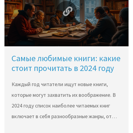
навыка сторителлинга, от классических
приемов до новейших тенденций,
использующих цифровые платформы и
интерактивные элементы. Приводятся
конкретные советы и примеры того, как
Самые любимые книги: какие
встроить старые и новые подходы в ваше
стоит прочитать в 2024 году
повествование.
Каждый год читатели ищут новые книги,
которые могут захватить их воображение. В
2024 году список наиболее читаемых книг
включает в себя разнообразные жанры, от
захватывающих триллеров до