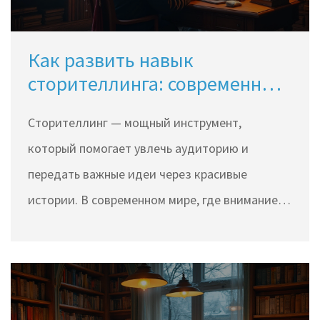
развить свои навыки в написании динамичных
диалогов.
Как развить навык
сторителлинга: современные
подходы и техники
Сторителлинг — мощный инструмент,
который помогает увлечь аудиторию и
передать важные идеи через красивые
истории. В современном мире, где внимание
слушателя легко отвлечь, важно знать, как
сделать ваше повествование
запоминающимся и интерактивным. Эта
статья исследует ключевые методы развития