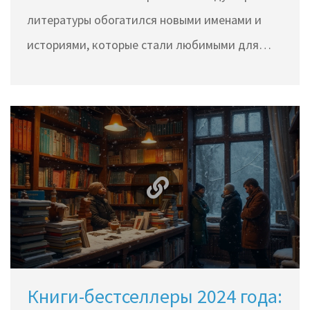
литературы обогатился новыми именами и
историями, которые стали любимыми для
многих. Эта статья рассматривает, какие
книги стали самыми популярными в уходящем
году, а также предлагает интересные факты о
них и советы по выбору. Узнайте, что стоит
почитать, чтобы не отставать от трендов.
Окунитесь в мир современных бестселлеров и
их авторов.
Книги-бестселлеры 2024 года: