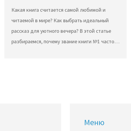
вечернего чтения
Какая книга считается самой любимой и
читаемой в мире? Как выбрать идеальный
рассказ для уютного вечера? В этой статье
разбираемся, почему звание книги №1 часто
переходит от одного произведения к другому,
чем популярные тексты цепляют миллионы, и
как не ошибиться с выбором. Здесь собраны
свежие рекомендации, реальные факты о
мировых бестселлерах и простые советы для
тех, кому важен приятный вечер с книгой.
Читайте дальше, чтобы узнать, какая книга
Меню
подойдёт именно вам.