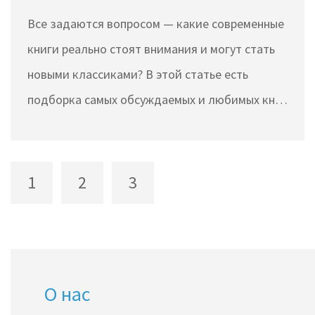
Все задаются вопросом — какие современные
книги реально стоят внимания и могут стать
новыми классиками? В этой статье есть
подборка самых обсуждаемых и любимых книг
последних лет, которые уже называют
классикой. Здесь вы найдёте неожиданные
открытия, живые рекомендации, интересные
1
2
3
факты о писателях и советы, как выбрать
именно свою книгу. Погружаемся в мир
современной литературы без скучных
штампов. Читаете — экономите время на
О нас
поисках стоящих историй.