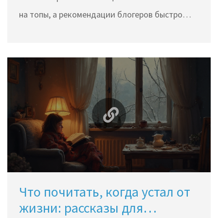
на топы, а рекомендации блогеров быстро
меняют спрос на определённые произведения.
В статье расскажем, какие книги сейчас на
слуху, почему люди выбирают именно их и как
не запутаться в море новых релизов. Будет
полезно подсмотреть лайфхаки, чтобы
подобрать для себя что-то стоящее. Не
забудем и о необычных тенденциях — ведь не
только романы держат позиции, но и
короткие рассказы.
Что почитать, когда устал от
жизни: рассказы для