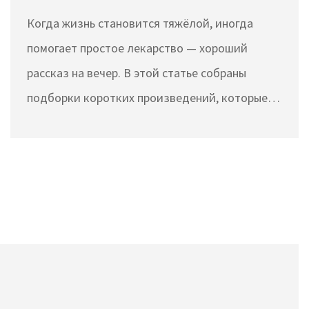
вечернего чтения
Когда жизнь становится тяжёлой, иногда
помогает простое лекарство — хороший
рассказ на вечер. В этой статье собраны
подборки коротких произведений, которые
возвращают интерес к жизни и помогают
расслабиться после тяжёлого дня. Узнай, как
книги могут стать твоим тихим убежищем и
каких авторов стоит искать на полке в минуты
апатии. Советы для тех, кто устал, и
рекомендации, как начать читать снова даже
при полном упадке сил. Есть примеры
рассказов, которые читаются легко и