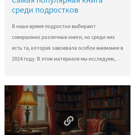
среди подростков
В наше время подростки выбирают
совершенно различные книги, но среди них
есть та, которая завоевала особое внимание в
2024 году. В этом материале мы исследуем,
какая книга стала самой популярной среди
подростков, а также почему подростки так
увлекаются чтением. Вы узнаете, какие
качества помогают книге завоевывать сердца
молодежи, и получите советы, как выбирать
произведения, которые захватывают с первых
страниц.