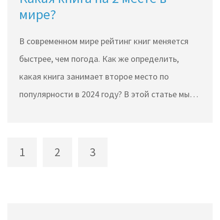
мире?
В современном мире рейтинг книг меняется
быстрее, чем погода. Как же определить,
какая книга занимает второе место по
популярности в 2024 году? В этой статье мы
проведем анализ, опираясь на самые
значимые показатели популярности, включая
продажи, отзывы читателей и влияние на
1
2
3
культуру. Погрузимся в причины, по которым
именно эта книга захватывает мир и находит
отклик у людей. Откроем не только секрет
успеха, но и расскажем, почему её стоит