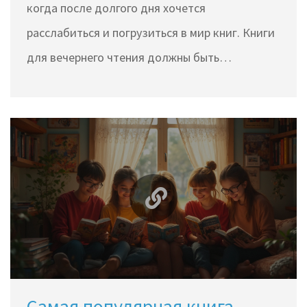
когда после долгого дня хочется
расслабиться и погрузиться в мир книг. Книги
для вечернего чтения должны быть
захватывающими, чтобы держать вас в
напряжении до последней страницы, и при
этом не быть слишком сложными для
восприятия. В этом материале мы рассмотрим
несколько таких книг, которые можно
прочитать на одном дыхании. Секреты легкого
чтения и выбор идеального рассказа также
раскроются в статье.
Самая популярная книга