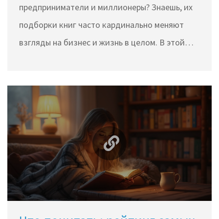
предприниматели и миллионеры? Знаешь, их
подборки книг часто кардинально меняют
взгляды на бизнес и жизнь в целом. В этой
статье ты узнаешь, какие книги рекомендуют
богатые люди в 2024 году, зачем они это
делают и как можно применить их опыт в
обычной жизни. Мы собрали не только
известные имена, но и неожиданные
открытия. Попробуй выбрать хотя бы одну
книгу — возможно, именно она станет твоим
шагом к новым вершинам.