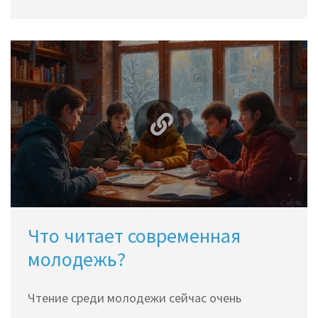
и определенные книги могут стать отличным
источником вдохновения. В статье
предложены советы и конкретные примеры
произведений, помогающих восполнить
запасы женской энергии и найти внутренний
баланс. Узнайте, какие рассказы стоит читать
вечером, чтобы обрести гармонию и
позитивный настрой.
Что читает современная
молодежь?
Чтение среди молодежи сейчас очень