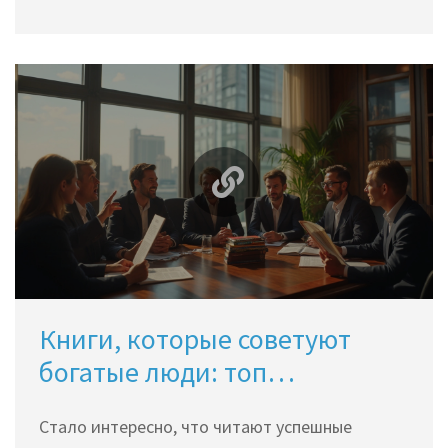
взрослым и детям. Упоминаются интересные
факты о влиянии чтения на сон и настроение.
Обсуждается, какие жанры помогают
отвлечься и не тревожить мозг ночью.
Читателю предложены конкретные примеры
рассказов и лайфхаки для вечерних ритуалов.
Книги, которые советуют
богатые люди: топ
рекомендации 2024
Стало интересно, что читают успешные