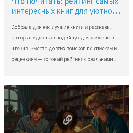
Что почитать: рейтинг самых
интересных книг для уютного
вечера
Собрала для вас лучшие книги и рассказы,
которые идеально подойдут для вечернего
чтения. Вместо долгих поисков по спискам и
рецензиям — готовый рейтинг с реальными
отзывами и личными открытиями. Делюсь
фактами о том, как выбрать книгу для
настроения, и советую новинки, которые уже
захватили тысячи читателей. В статье вы
найдёте и классику, и современные истории.
Почитайте вечером — и засыпать станет