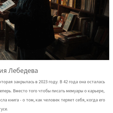
сия Лебедева
орая закрылась в 2023 году. В 42 года она осталась
еперь. Вместо того чтобы писать мемуары о карьере,
ла книга - о том, как человек теряет себя, когда его
усе.