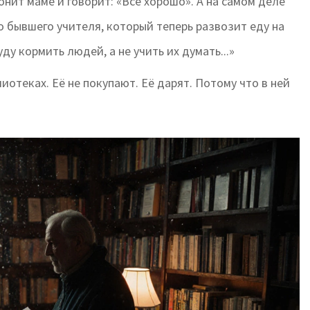
онит маме и говорит: «Всё хорошо». А на самом деле
ро бывшего учителя, который теперь развозит еду на
ду кормить людей, а не учить их думать...»
лиотеках. Её не покупают. Её дарят. Потому что в ней