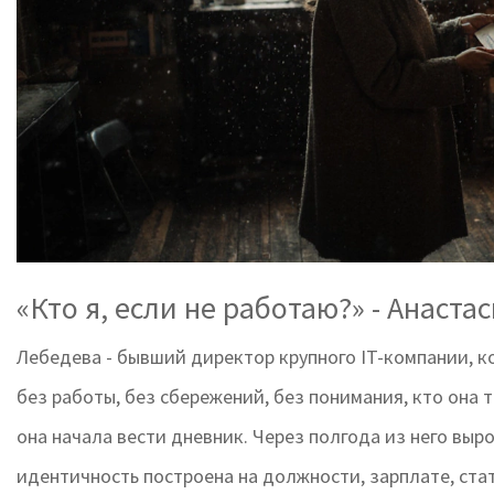
«Кто я, если не работаю?» - Анаста
Лебедева - бывший директор крупного IT-компании, кот
без работы, без сбережений, без понимания, кто она т
она начала вести дневник. Через полгода из него вырос
идентичность построена на должности, зарплате, стат