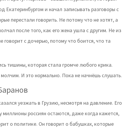
од Екатеринбургом и начал записывать разговоры с
орые перестали говорить. Не потому что не хотят, а
лчал после того, как его жена ушла с другим. Не из
не говорит с дочерью, потому что боится, что та
пись тишины, которая стала громче любого крика.
е молчим. И это нормально. Пока не начнёшь слушать.
 Баранов
казался уезжать в Грузию, несмотря на давление. Его
му миллионы россиян остаются, даже когда кажется,
орит о политике. Он говорит о бабушках, которые