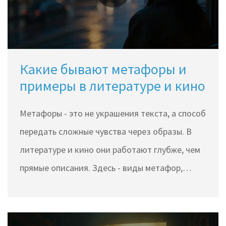
Какие бывают метафоры и
примеры в литературе и кино
Метафоры - это не украшения текста, а способ
передать сложные чувства через образы. В
литературе и кино они работают глубже, чем
прямые описания. Здесь - виды метафор,
примеры из классики и кино, и как создавать
свои, не становясь клише.