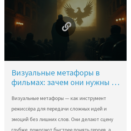
Визуальные метафоры в
фильмах: зачем они нужны и
как работают
Визуальные метафоры — как инструмент
режиссёра для передачи сложных идей и
эмоций без лишних слов. Они делают сцену
глубже, помогают быстрее понять героев, а