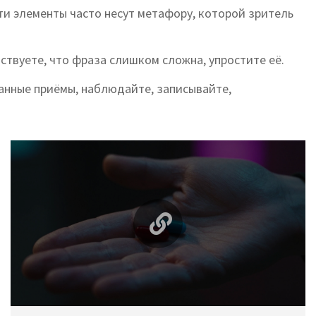
Эти элементы часто несут метафору, которой зритель
ствуете, что фраза слишком сложна, упростите её.
анные приёмы, наблюдайте, записывайте,