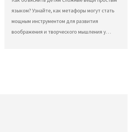
языком? Узнайте, как метафоры могут стать
мощным инструментом для развития
воображения и творческого мышления у
детей. В статье рассмотрены методы и
примеры, которые помогают детям освоить
навык использования метафор.