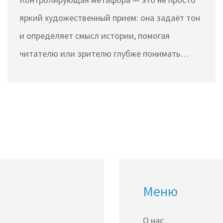
яркий художественный прием: она задаёт тон
и определяет смысл истории, помогая
читателю или зрителю глубже понимать
героев и сюжет. В статье объясняется, как
работает такая метафора, зачем её
используют писатели и режиссёры, и почему
без неё многие известные произведения были
бы совсем другими. Привожу конкретные
примеры из книг и фильмов, чтобы всё стало
понятно даже тем, кто раньше особо не
Меню
задумывался о метафорах. Делюсь советами,
как замечать и использовать
О нас