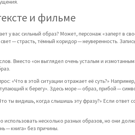
ущения.
тексте и фильме
ет у вас сильный образ? Может, персонаж «заперт в сво
 свет — страсть, тёмный коридор — неуверенность. Запи
лов. Вместо «он выглядел очень усталым и измотанным»
раз.
рос: «Что в этой ситуации отражает её суть?» Например,
тупающий к берегу». Здесь море — образ, прибой — симв
«Что ты видишь, когда слышишь эту фразу?» Если ответ 
но использовать несколько разных образов, но они дол
нь — книга» без причины.