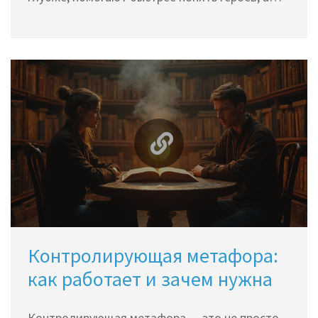
иногда полностью меняют впечатление от
фильма. Зритель начинает замечать детали и
неочевидные смыслы, если знает, что искать в
кадре. Такие приёмы часто становятся
фишками режиссёров и вызывают обсуждение
у зрителей. Почему создатели кино снова и
снова используют этот приём — об этом
расскажет статья.
Контролирующая метафора:
как работает и зачем нужна
Контролирующая метафора — это не просто