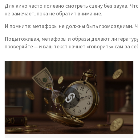
Для кино часто полезно смотреть сцену без звука. Чт
не замечает, пока не обратит внимание.
И помните: метафоры не должны быть громоздкими. Че
Подытоживая, метафоры и образы делают литературу 
проверяйте — и ваш текст начнёт «говорить» сам за се