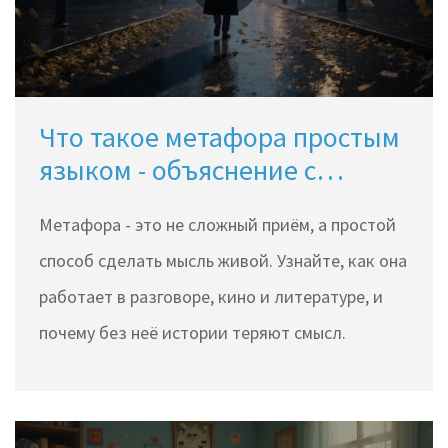
Что такое метафора простым
языком - объяснение с
примерами из жизни и кино
Метафора - это не сложный приём, а простой
способ сделать мысль живой. Узнайте, как она
работает в разговоре, кино и литературе, и
почему без неё истории теряют смысл.