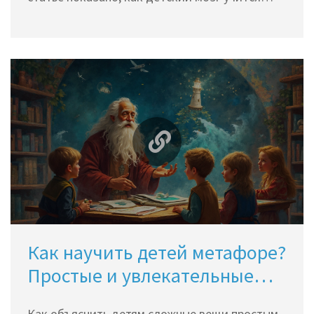
улавливать метафоры, с какого возраста
стоит ждать «ага-эффекта» и какие игры
реально помогут ребенку в этом. Обсудим
несколько неожиданных фактов из
исследований и удачные приёмы, которые
работают даже с младшими школьниками.
Разберём примеры из мультиков и книг, чтобы
объяснить: метафоры — это не так сложно,
как кажется.
Как научить детей метафоре?
Простые и увлекательные
способы
Как объяснить детям сложные вещи простым