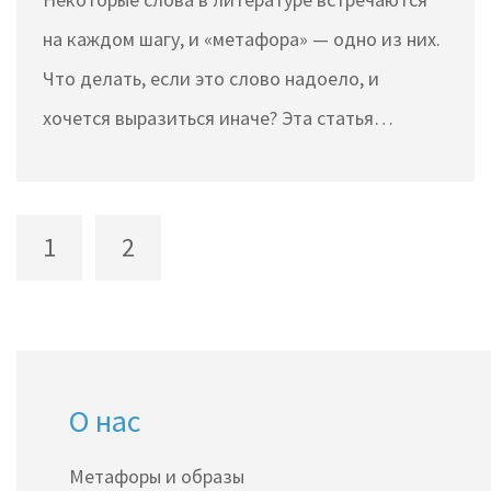
на каждом шагу, и «метафора» — одно из них.
Что делать, если это слово надоело, и
хочется выразиться иначе? Эта статья
поможет подобрать краткие и точные замены
для «метафоры» и объяснит, когда они будут
уместны. Расскажу о близких по смыслу
1
2
терминах, а также о практике использования
метафор в кино и тексте. Читайте, чтобы
разнообразить свою речь и писать
интереснее.
О нас
Метафоры и образы