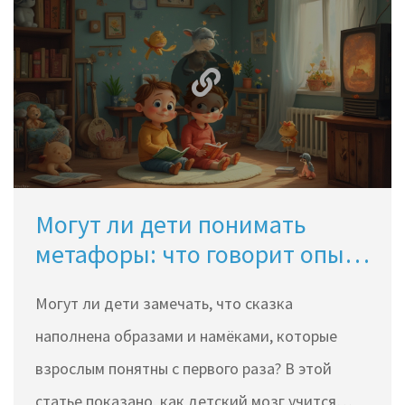
Могут ли дети понимать
метафоры: что говорит опыт
и наука
Могут ли дети замечать, что сказка
наполнена образами и намёками, которые
взрослым понятны с первого раза? В этой
статье показано, как детский мозг учится