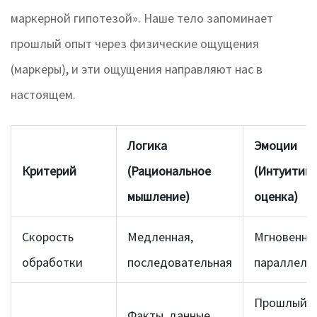
маркерной гипотезой». Наше тело запоминает
прошлый опыт через физические ощущения
(маркеры), и эти ощущения направляют нас в
настоящем.
Логика
Эмоции
Критерий
(Рациональное
(Интуитив
мышление)
оценка)
Скорость
Медленная,
Мгновенна
обработки
последовательная
параллель
Прошлый о
Факты, данные,