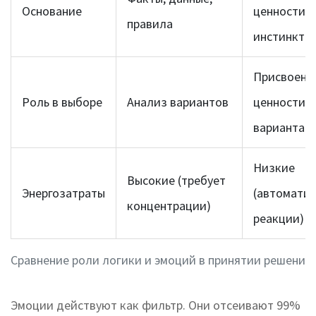
Основание
ценности,
правила
инстинкты
Присвоени
Роль в выборе
Анализ вариантов
ценности
вариантам
Низкие
Высокие (требует
Энергозатраты
(автомати
концентрации)
реакции)
Сравнение роли логики и эмоций в принятии решений
Эмоции действуют как фильтр. Они отсеивают 99%