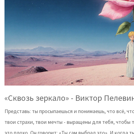
«Сквозь зеркало» - Виктор Пелеви
Представь: ты просыпаешься и понимаешь, что всё, чт
твои страхи, твои мечты - выращены для тебя, чтобы т
это плохо. Он говорит: «Ты сам выбрал это». И когда 