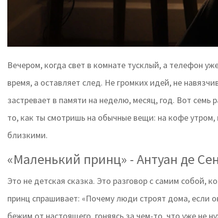
Вечером, когда свет в комнате тусклый, а телефон уже
время, а оставляет след. Не громких идей, не навязчив
застревает в памяти на неделю, месяц, год. Вот семь 
то, как ты смотришь на обычные вещи: на кофе утром, 
близкими.
«Маленький принц» - Антуан де Се
Это не детская сказка. Это разговор с самим собой, 
принц спрашивает: «Почему люди строят дома, если они 
бежим от настоящего, гоняясь за чем-то, что уже не н