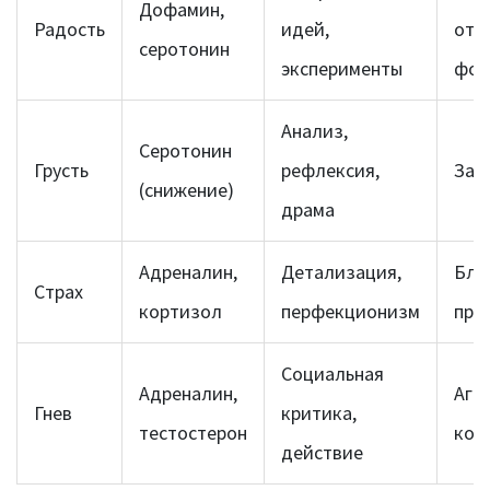
Дофамин,
Радость
идей,
отс
серотонин
эксперименты
фок
Анализ,
Серотонин
Грусть
рефлексия,
Зас
(снижение)
драма
Адреналин,
Детализация,
Бло
Страх
кортизол
перфекционизм
про
Социальная
Адреналин,
Агре
Гнев
критика,
тестостерон
кон
действие