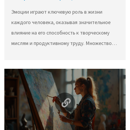
продуктивность
Эмоции играют ключевую роль в жизни
каждого человека, оказывая значительное
влияние на его способность к творческому
мислям и продуктивному труду. Множество
исследований подтверждают, что
эмоциональное состояние может как
вдохновлять на создание чего-то нового, так
и мешать сосредоточенности. Когда мы
понимаем, как эффективно использовать свои
эмоции, это может открыть двери к новым
уровням креативности. Некоторые техники
управления эмоциями позволяют сделать