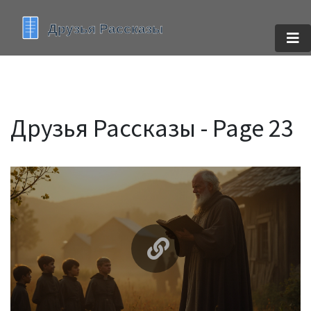
Друзья Рассказы - Page 23