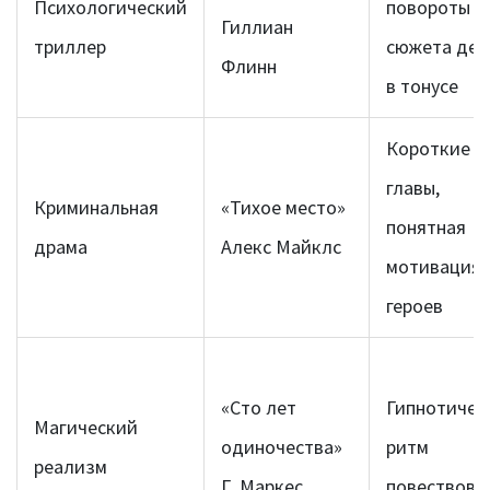
Психологический
повороты
Гиллиан
триллер
сюжета дер
Флинн
в тонусе
Короткие
главы,
Криминальная
«Тихое место»
понятная
драма
Алекс Майклс
мотивация
героев
«Сто лет
Гипнотичес
Магический
одиночества»
ритм
реализм
Г. Маркес
повествова