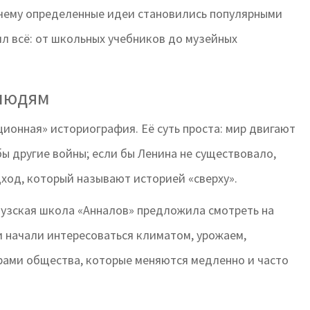
очему определенные идеи становились популярными
ил всё: от школьных учебников до музейных
 людям
ионная» историография. Её суть проста: мир двигают
ы другие войны; если бы Ленина не существовало,
дход, который называют историей «сверху».
цузская школа
«Анналов»
предложила смотреть на
и начали интересоваться климатом, урожаем,
рами общества, которые меняются медленно и часто