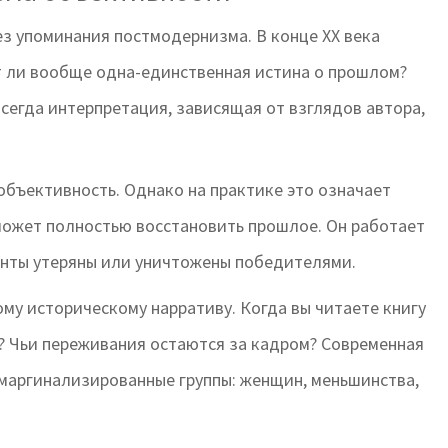
з упоминания постмодернизма. В конце XX века
т ли вообще одна-единственная истина о прошлом?
всегда интерпретация, зависящая от взглядов автора,
 объективность. Однако на практике это означает
 может полностью восстановить прошлое. Он работает
менты утеряны или уничтожены победителями.
му историческому нарративу. Когда вы читаете книгу
че? Чьи переживания остаются за кадром? Современная
маргинализированные группы: женщин, меньшинства,