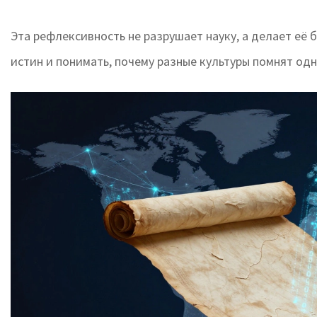
Эта рефлексивность не разрушает науку, а делает её
истин и понимать, почему разные культуры помнят одн