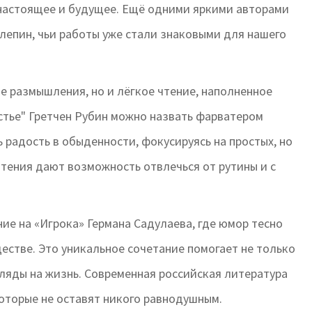
 настоящее и будущее. Ещё одними яркими авторами
лепин, чьи работы уже стали знаковыми для нашего
е размышления, но и лёгкое чтение, наполненное
стье" Гретчен Рубин можно назвать фарватером
ь радость в обыденности, фокусируясь на простых, но
чтения дают возможность отвлечься от рутины и с
ие на «Игрока» Германа Садулаева, где юмор тесно
стве. Это уникальное сочетание помогает не только
гляды на жизнь. Современная российская литература
оторые не оставят никого равнодушным.