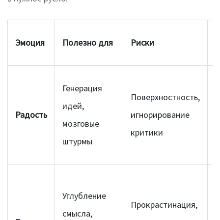
С
Эмоция
Полезно для
Риски
и
И
Генерация
Поверхностность,
д
идей,
Радость
игнорирование
п
мозговые
критики
н
штурмы
в
П
Углубление
с
Прокрастинация,
смысла,
п