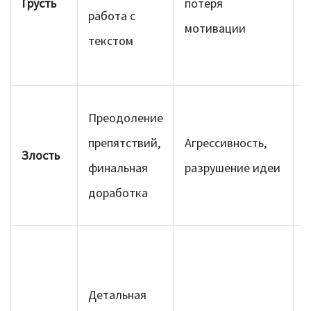
Грусть
потеря
работа с
б
мотивации
текстом
п
н
Н
Преодоление
а
препятствий,
Агрессивность,
Злость
п
финальная
разрушение идеи
н
доработка
о
С
т
Детальная
м