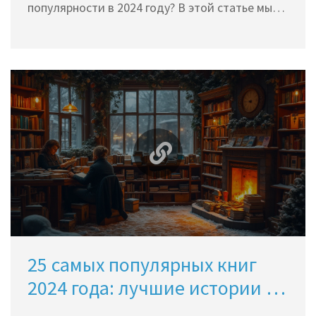
популярности в 2024 году? В этой статье мы
проведем анализ, опираясь на самые
значимые показатели популярности, включая
продажи, отзывы читателей и влияние на
культуру. Погрузимся в причины, по которым
именно эта книга захватывает мир и находит
отклик у людей. Откроем не только секрет
успеха, но и расскажем, почему её стоит
добавить в ваш список чтения.
25 самых популярных книг
2024 года: лучшие истории и
авторы