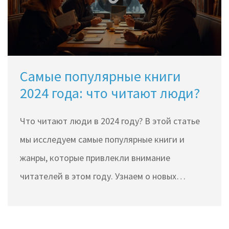
данной статье мы рассмотрим, на какие
современные бестселлеры стоит обратить
внимание, чтобы получить максимум
удовольствия от чтения и быть в курсе
Самые популярные книги
последних литературных трендов.
2024 года: что читают люди?
Что читают люди в 2024 году? В этой статье
мы исследуем самые популярные книги и
жанры, которые привлекли внимание
читателей в этом году. Узнаем о новых
бестселлерах, модных авторах и неожиданных
трендах в литературе.