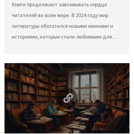
Книги продолжают завоевывать сердца
читателей во всем мире. В 2024 году мир
литературы обогатился новыми именами и
историями, которые стали любимыми для
многих. Эта статья рассматривает, какие
книги стали самыми популярными в уходящем
году, а также предлагает интересные факты о
них и советы по выбору. Узнайте, что стоит
почитать, чтобы не отставать от трендов.
Окунитесь в мир современных бестселлеров и
их авторов.