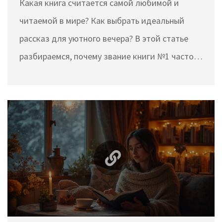
Какая книга считается самой любимой и
читаемой в мире? Как выбрать идеальный
рассказ для уютного вечера? В этой статье
разбираемся, почему звание книги №1 часто
переходит от одного произведения к другому,
чем популярные тексты цепляют миллионы, и
как не ошибиться с выбором. Здесь собраны
свежие рекомендации, реальные факты о
мировых бестселлерах и простые советы для
тех, кому важен приятный вечер с книгой.
Читайте дальше, чтобы узнать, какая книга
подойдёт именно вам.