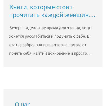
Книги, которые стоит
прочитать каждой женщине
вечером
Вечер — идеальное время для чтения, когда
хочется расслабиться и подумать о себе. В
статье собраны книги, которые помогают
понять себя, найти вдохновение и просто
приятно провести время. Здесь можно найти
современные бестселлеры, глубокую классику
и неожиданные новинки. Есть советы, как
выбирать литературу для хорошего вечера. Не
важно, сколько вам лет — хорошие книги
О нас
остаются актуальными всегда.