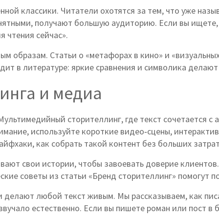
ной классики. Читатели охотятся за тем, что уже назы
ятными, получают большую аудиторию. Если вы ищете, ч
я чтения сейчас».
ным образам. Статьи о «метафорах в кино» и «визуальн
одит в литературе: яркие сравнения и символика делают
инга и медиа
. Мультимедийный сторителлинг, где текст сочетается с
нимание, используйте короткие видео‑сцены, интеракти
йфхаки, как собрать такой контент без больших затрат
вают свои истории, чтобы завоевать доверие клиентов.
еские советы из статьи «Бренд сторителлинг» помогут п
и делают любой текст живым. Мы рассказываем, как пис
звучало естественно. Если вы пишете роман или пост в 