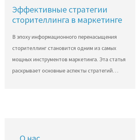
Эффективные стратегии
сторителлинга в маркетинге
В эпоху информационного перенасыщения
сторителлинг становится одним из самых
мощных инструментов маркетинга. Эта статья
раскрывает основные аспекты стратегий
сторителлинга, помогающие компаниям
взаимодействовать с аудиторией и укреплять
бренд. Понимание историй и их влияния на
эмоции человека позволяет бизнесам
завоевывать внимание потребителей.
О нас
Читатели узнают о преимуществах