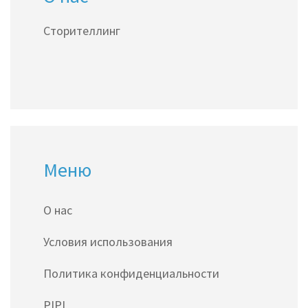
сторителлинга и получат советы по его
Сторителлинг
эффективному использованию. В материале
рассматриваются ключевые элементы
успешной истории, а также примеры из
реальной практики.
Меню
О нас
Условия использования
Политика конфиденциальности
PIPL