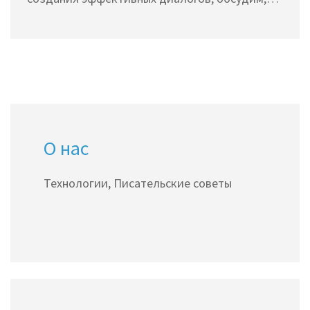
как сделать их реалистичными и
интересными, а также поделимся
практическими советами по улучшению
навыков написания.
О нас
Технологии, Писательские советы