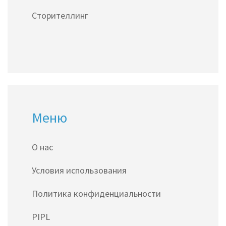
Получите советы о том, как сделать вашу
Сторителлинг
историю более наглядной и убедительной.
Меню
О нас
Условия использования
Политика конфиденциальности
PIPL