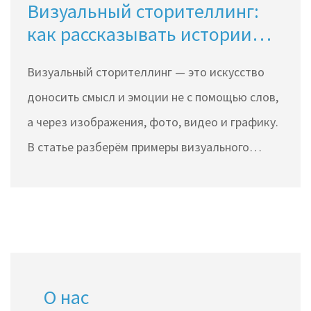
Визуальный сторителлинг:
как рассказывать истории
без слов
Визуальный сторителлинг — это искусство
доносить смысл и эмоции не с помощью слов,
а через изображения, фото, видео и графику.
В статье разберём примеры визуального
сторителлинга, расскажем, как его
используют бренды и блогеры, на что
обращать внимание при создании
визуального контента, и каких ошибок стоит
избегать. Узнаете, почему короткий ролик
О нас
часто запоминается лучше длинного текста.