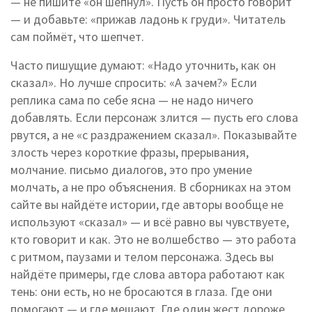
— не пишите «он шепнул». Пусть он просто говорит
— и добавьте: «прижав ладонь к груди». Читатель
сам поймёт, что шепчет.
Часто пишущие думают: «Надо уточнить, как он
сказал». Но лучше спросить: «А зачем?» Если
реплика сама по себе ясна — не надо ничего
добавлять. Если персонаж злится — пусть его слова
рвутся, а не «с раздражением сказал». Показывайте
злость через короткие фразы, прерывания,
молчание.
письмо диалогов
,
это про умение
молчать, а не про объяснения
. В сборниках на этом
сайте вы найдёте истории, где авторы вообще не
используют «сказал» — и всё равно вы чувствуете,
кто говорит и как. Это не волшебство — это работа
с ритмом, паузами и телом персонажа. Здесь вы
найдёте примеры, где слова автора работают как
тень: они есть, но не бросаются в глаза. Где они
помогают — и где мешают. Где один жест дороже