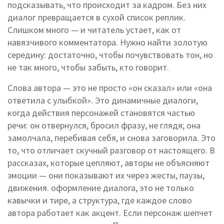
подсказывать, что происходит за кадром
. Без них
диалог превращается в сухой список реплик.
Слишком много — и читатель устает, как от
навязчивого комментатора. Нужно найти золотую
середину: достаточно, чтобы почувствовать тон, но
не так много, чтобы забыть, кто говорит.
Слова автора — это не просто «он сказал» или «она
ответила с улыбкой». Это
динамичные диалоги
,
когда действия персонажей становятся частью
речи: он отвернулся, бросил фразу, не глядя; она
замолчала, перебивая себя, и снова заговорила
. Это
то, что отличает скучный разговор от настоящего. В
рассказах, которые цепляют, авторы не объясняют
эмоции — они показывают их через жесты, паузы,
движения.
оформление диалога
,
это не только
кавычки и тире, а структура, где каждое слово
автора работает как акцент
. Если персонаж шепчет