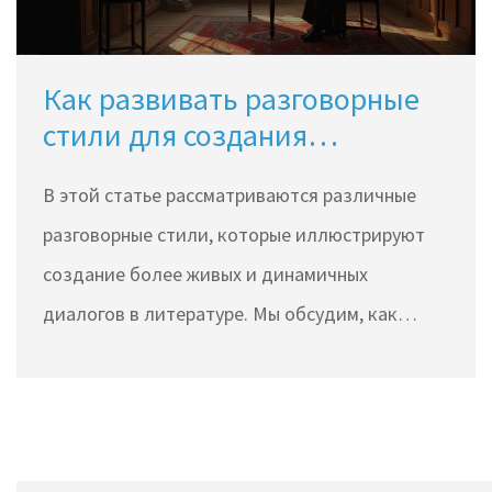
Как развивать разговорные
стили для создания
динамичных диалогов
В этой статье рассматриваются различные
разговорные стили, которые иллюстрируют
создание более живых и динамичных
диалогов в литературе. Мы обсудим, как
каждый стиль может усилить ваши сценарии и
персонажи, а также предоставим полезные
советы для внедрения этих техник в ваш
текст. Понимание и умение применять