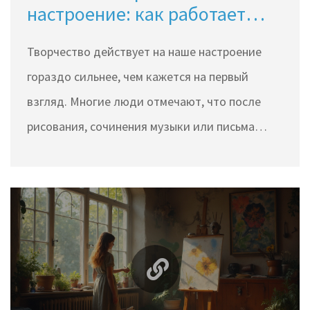
настроение: как работает
этот механизм
Творчество действует на наше настроение
гораздо сильнее, чем кажется на первый
взгляд. Многие люди отмечают, что после
рисования, сочинения музыки или письма
чувствуют себя лучше и спокойнее. Эта статья
разбирает, почему так происходит, как
эмоции запускают творческий процесс и что
делать, если вдохновения нет. В тексте есть
конкретные советы и интересные факты,
которые помогут смотреть на творчество
проще и применять его для улучшения