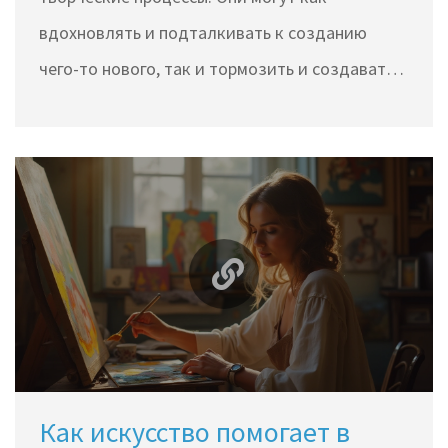
вдохновлять и подталкивать к созданию
чего-то нового, так и тормозить и создавать
препятствия для воплощения идей.
Понимание природы эмоций и их воздействия
на нас позволяет грамотно использовать их в
процессе творчества, находить баланс между
вдохновением и продуктивностью. В статье
исследуются основные аспекты влияния
эмоций на творчество, начиная от мотивации
и заканчивая созданием уникальных
произведений.
Как искусство помогает в