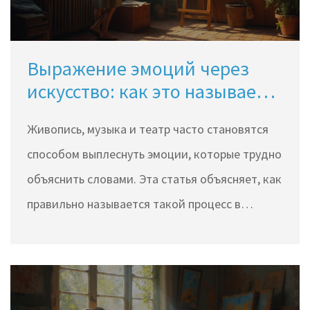
настроения.
Выражение эмоций через
искусство: как это называется
и зачем это нужно?
Живопись, музыка и театр часто становятся
способом выплеснуть эмоции, которые трудно
объяснить словами. Эта статья объясняет, как
правильно называется такой процесс в
искусстве, что за ним стоит, и почему он
полезен не только для художников, но и для
обычных людей. Разберём реальные
механизмы эмоционального творчества и