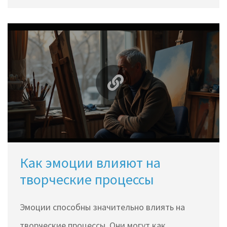
настроение для творческого процесса и как
найти свой личный путь к вдохновению? В
статье будут рассмотрены практические
советы и интересные факты о том, как
управляющие сознательное влияние на
эмоции может улучшить творческие
способности.
Как эмоции влияют на
творческие процессы
Эмоции способны значительно влиять на
творческие процессы. Они могут как