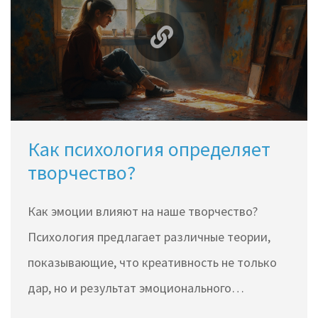
простые советы, как использовать искусство
для улучшения своего настроения. Есть даже
интересные факты из истории и практики.
После прочтения у тебя появится чёткое
понимание, как и зачем выражать свои
Как психология определяет
чувства через искусство.
творчество?
Как эмоции влияют на наше творчество?
Психология предлагает различные теории,
показывающие, что креативность не только
дар, но и результат эмоционального
состояния человека. Есть ли идеальное