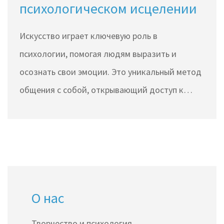
психологическом исцелении
Искусство играет ключевую роль в
психологии, помогая людям выразить и
осознать свои эмоции. Это уникальный метод
общения с собой, открывающий доступ к
чувствам, которые сложно передать словами.
От живописи до музыки, все формы
творчества действуют как зеркало, отражая
внутренний мир человека. Погружение в
искусство не только помогает справиться с
О нас
чувственными нагрузками, но и стимулирует
самопознание и самовосприятие.
Творчество и психология