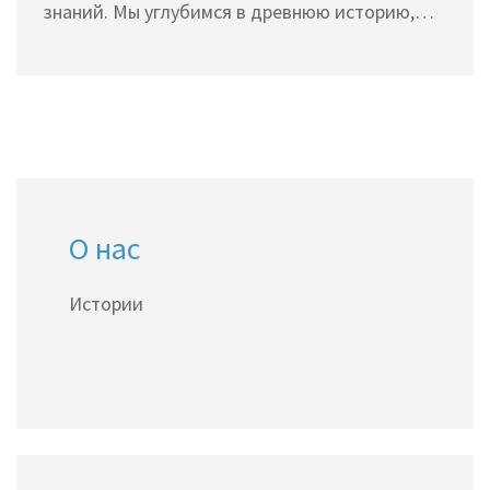
знаний. Мы углубимся в древнюю историю,
исследуем работы первых философов и
учёных, а также остановимся на ключевых
этапах их влияния на современную науку.
О нас
Истории