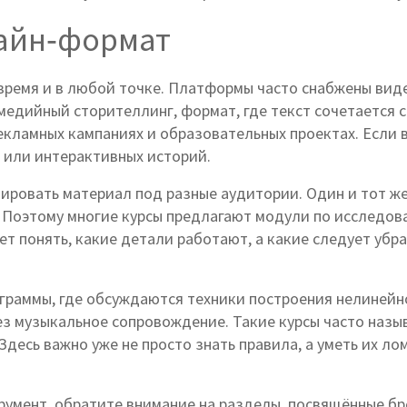
лайн‑формат
 время и в любой точке. Платформы часто снабжены ви
медийный сторителлинг
,
формат, где текст сочетается 
рекламных кампаниях и образовательных проектах. Если 
 или интерактивных историй.
ировать материал под разные аудитории. Один и тот же
Поэтому многие курсы предлагают модули по исследов
ает понять, какие детали работают, а какие следует уб
ограммы, где обсуждаются техники построения нелинейн
ез музыкальное сопровождение. Такие курсы часто назы
 Здесь важно уже не просто знать правила, а уметь их 
румент, обратите внимание на разделы, посвящённые бр