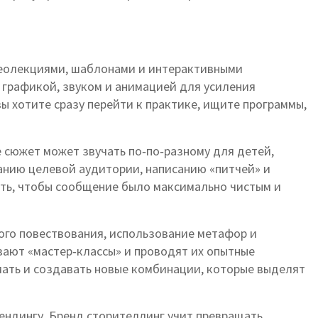
деолекциями, шаблонами и интерактивными
с графикой, звуком и анимацией для усиления
вы хотите сразу перейти к практике, ищите программы,
 сюжет может звучать по‑по‑разному для детей,
анию целевой аудитории, написанию «питчей» и
рать, чтобы сообщение было максимально чистым и
ого повествования, использование метафор и
вают «мастер‑классы» и проводят их опытные
ломать и создавать новые комбинации, которые выделят
ендингу. Бренд сторителлинг учит превращать