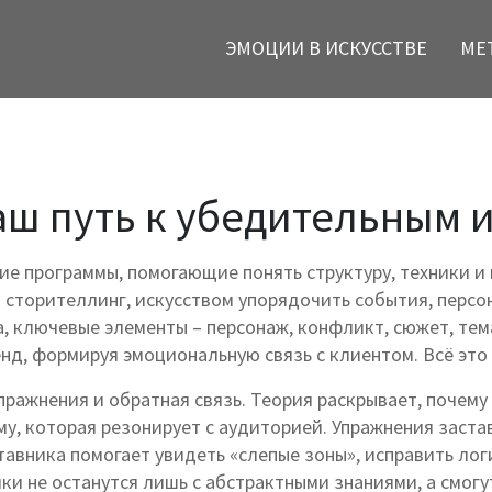
ЭМОЦИИ В ИСКУССТВЕ
МЕ
аш путь к убедительным 
е программы, помогающие понять структуру, техники и
т
сторителлинг
,
искусством упорядочить события, персо
а
,
ключевые элементы – персонаж, конфликт, сюжет, тема
енд, формируя эмоциональную связь с клиентом
. Всё эт
пражнения и обратная связь. Теория раскрывает, почему
му, которая резонирует с аудиторией. Упражнения заста
ставника помогает увидеть «слепые зоны», исправить ло
ки не останутся лишь с абстрактными знаниями, а смогут