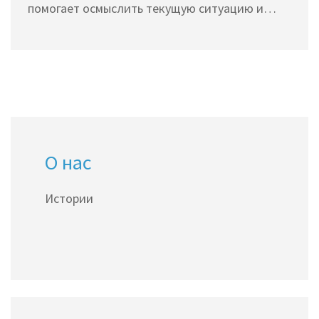
помогает осмыслить текущую ситуацию и
строить будущее. В статье рассказывается о
практическом применении исторических
знаний, их значимости в нашем
образовательном процессе и täglichen Leben.
О нас
Истории