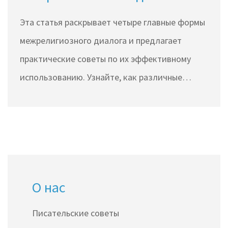
как их использовать
Эта статья раскрывает четыре главные формы
межрелигиозного диалога и предлагает
практические советы по их эффективному
использованию. Узнайте, как различные
подходы могут обогатить взаимопонимание
между религиозными сообществами. Изучите,
как культурные и исторические контексты
влияют на диалог, и почему совместная
работа может стать ключом к миру.
О нас
Практические советы помогут преодолеть
сложности в общении и укрепить связи.
Писательские советы