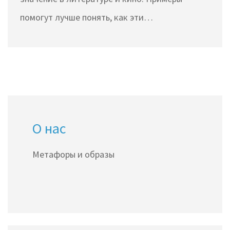
помогут лучше понять, как эти
лингвистические средства обогащают текст и
создают выразительные образы. Узнайте, как
правильно отличать их друг от друга и
применять в написании произведений.
О нас
Метафоры и образы