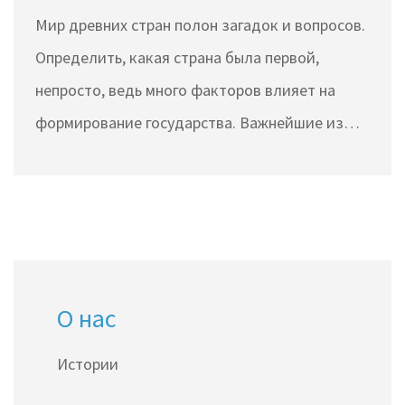
Мир древних стран полон загадок и вопросов.
Определить, какая страна была первой,
непросто, ведь много факторов влияет на
формирование государства. Важнейшие из
них — экономика, культура и военная сила. Мы
разберем ключевые кандидаты на звание
первой страны в мире и представим
интересные факты об их происхождении.
О нас
Истории