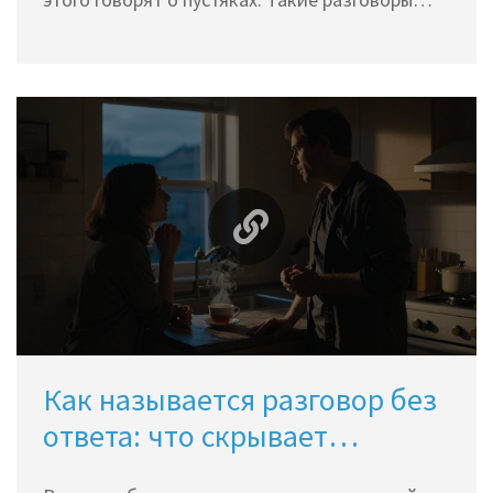
делают текст живым, правдивым и глубоким.
Как называется разговор без
ответа: что скрывает
молчание в диалогах