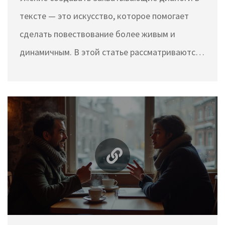
тексте — это искусство, которое помогает
сделать повествование более живым и
динамичным. В этой статье рассматриваются
ключевые принципы написания диалогов, от
понимания психологии персонажей до
использования ритма речи. Вы узнаете, как
встроить диалоги в текст так, чтобы они не
только передавали информацию, но и
оживляли повествование. Основное внимание
уделяется созданию естественных и
убедительных разговоров, которые увлекут
читателя и сделают книгу более