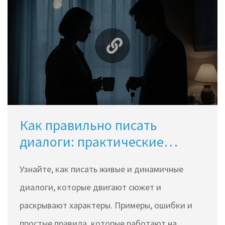
Как правильно писать
диалоги: практические
примеры и ошибки, которые
Узнайте, как писать живые и динамичные
разрушают историю
диалоги, которые двигают сюжет и
раскрывают характеры. Примеры, ошибки и
простые правила, которые работают на