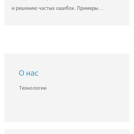
и решению частых ошибок. Примеры
использования в сюжетных картах и профи-
советы для реалистичных NPC.
О нас
Технологии