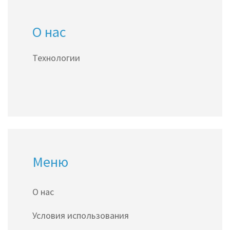
продаж в интернете. Узнайте, как
О нас
минимизировать риски и повысить
привлекательность вашего онлайн-магазина.
Технологии
Меню
О нас
Условия использования